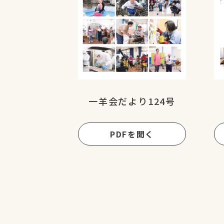
一羊会だより124号
PDFを開く