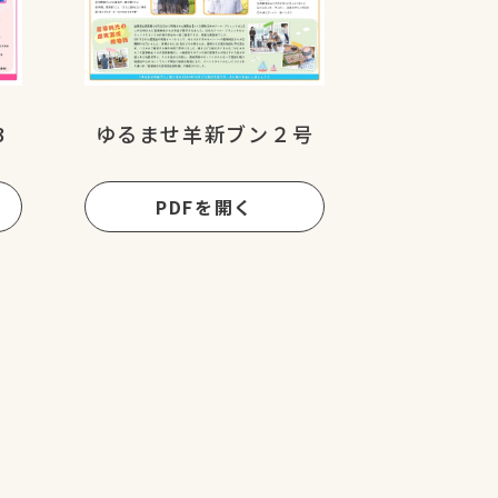
3
ゆるませ羊新ブン２号
PDFを開く