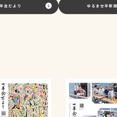
羊会だより
ゆるませ羊新