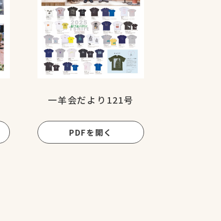
一羊会だより121号
PDFを開く