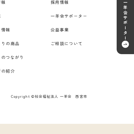
情報
採用情報
一羊会サポーター
誌
一羊会サポーター
ト情報
公益事業
わりの商品
ご相談について
とのつながり
所の紹介
Copyright ©社会福祉法人 一羊会 西宮市