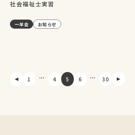
社会福祉士実習
一羊会
お知らせ
…
…
1
4
5
6
30