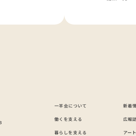
一羊会について
新着
7
働くを支える
広報
3
暮らしを支える
アー