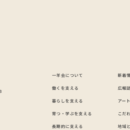
一羊会について
新着
7
働くを支える
広報
3
暮らしを支える
アー
育つ・学ぶを支える
こだ
長期的に支える
地域