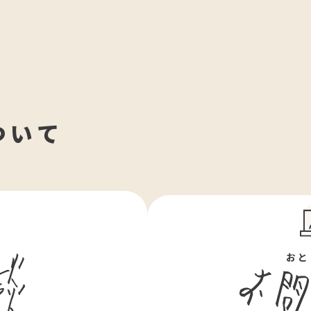
ついて
ん
おと