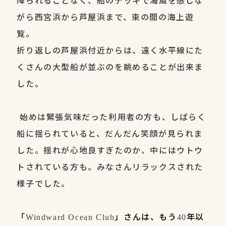
降られることなく、船のデッキで海風を感じな
がら西宮浜から芦屋浜まで、束の間の海上遊
覧。
折り返しの芦屋浜付近からは、遠く水平線にた
くさんの大型船が並ぶのを眺めることが出来ま
した。
始めは緊張気味だった利用者の方も、しばらく
船に揺られていると、だんだん笑顔が見られま
した。揺れが心地良すぎたのか、中にはウトウ
トされている方も。みなさんリラックスされた
様子でした。
「
」さんは、もう
年以
Windward Ocean Club
40