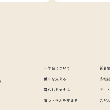
一羊会について
新着
7
働くを支える
広報
3
暮らしを支える
アー
育つ・学ぶを支える
こだ