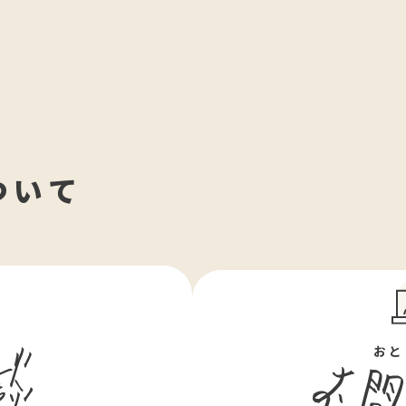
ついて
ん
おと