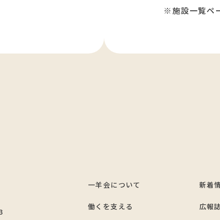
※施設一覧ペ
一羊会について
新着
7
働くを支える
広報
3