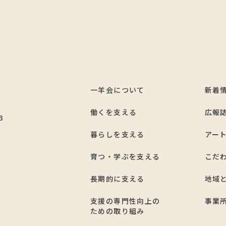
一羊会について
新着
7
働くを支える
広報
3
暮らしを支える
アー
育つ・学ぶを支える
こだ
長期的に支える
地域
支援の専門性向上の
事業
ための取り組み