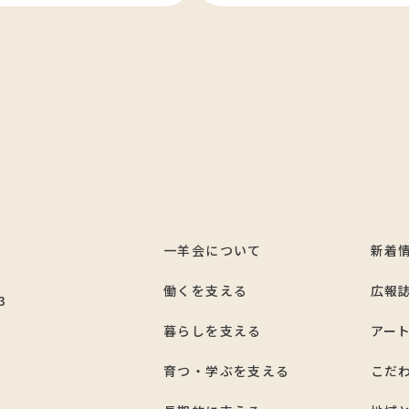
一羊会について
新着
7
働くを支える
広報
3
暮らしを支える
アー
育つ・学ぶを支える
こだ