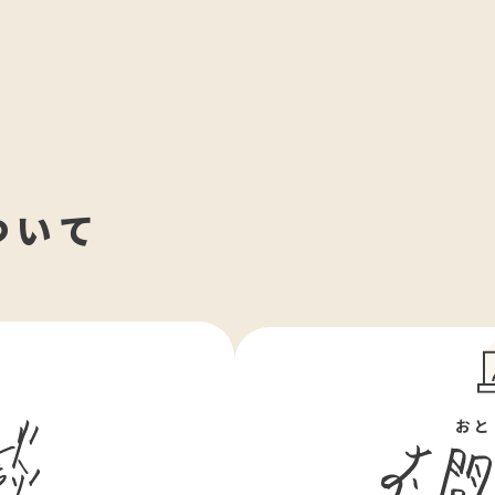
ついて
ん
おと