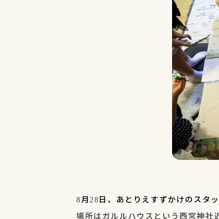
月
日、あとりえすずかけのスタ
8
28
場所はガルルハウスという西宮神社