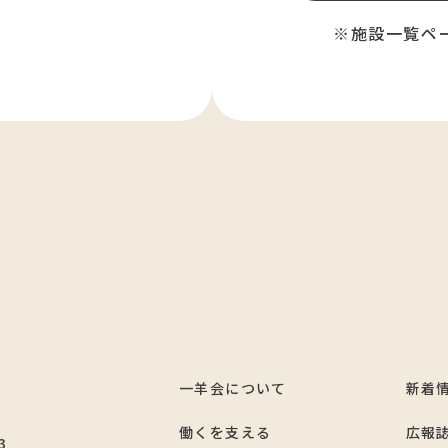
※施設一覧ペ
一羊会について
新着
7
働くを支える
広報
3