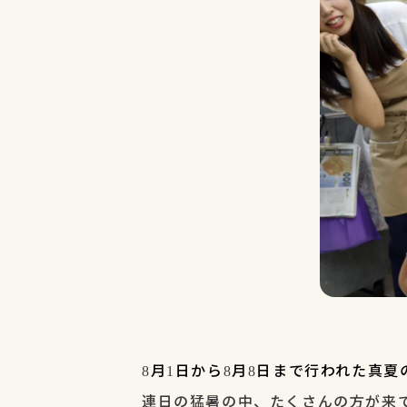
月
日から
月
日まで行われた真夏
8
1
8
8
連日の猛暑の中、たくさんの方が来