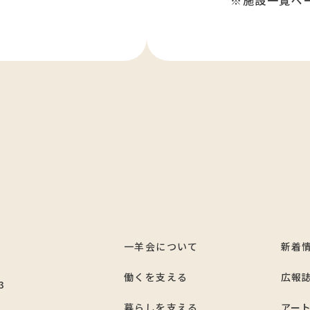
※施設一覧ペ
一羊会について
新着
7
働くを支える
広報
3
暮らしを支える
アー