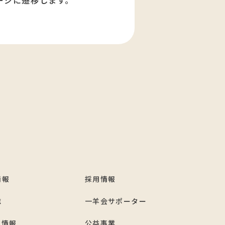
ージに遷移します。
情報
採用情報
誌
一羊会サポーター
ト情報
公益事業