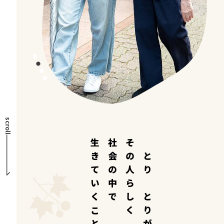
scroll
生きていくこと
社会の中で
その人らしく
ひとりひとりが