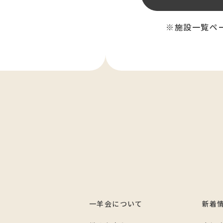
※施設一覧ペ
一羊会について
新着
7