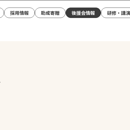
採用情報
助成寄贈
後援会情報
研修・講
。